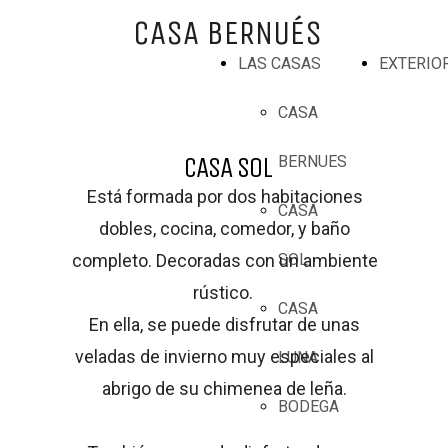
CASA BERNUÉS
LAS CASAS
EXTERIO
CASA
CASA SOL
BERNUES
Está formada por dos habitaciones
CASA
dobles, cocina, comedor, y baño
completo. Decoradas con un ambiente
SOL
rústico.
CASA
En ella, se puede disfrutar de unas
veladas de invierno muy especiales al
LUNA
abrigo de su chimenea de leña.
BODEGA